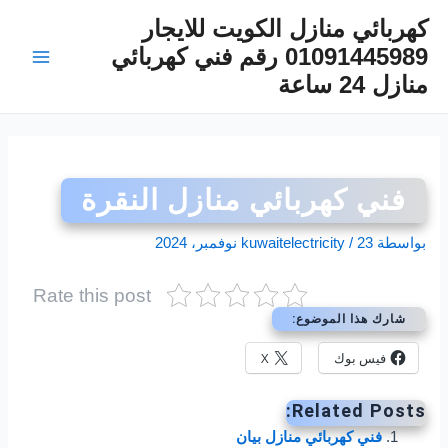
خطي
كهربائي منازل الكويت للايجار
لى
01091445989 رقم فني كهربائي
لمحتوى
Main
منازل 24 ساعة
Menu
فني كهربائي منازل النقرة
بواسطة
23 نوفمبر، 2024
/
kuwaitelectricity
Rate this post
شارك هذا الموضوع:
فيس بوك
X
Related Posts:
فني كهربائي منازل بيان