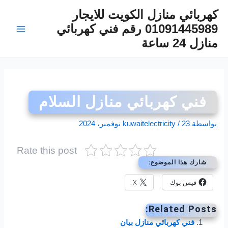
خطي
كهربائي منازل الكويت للايجار
لى
01091445989 رقم فني كهربائي
لمحتوى
Main
منازل 24 ساعة
Menu
فني كهربائي منازل السلام
بواسطة
23 نوفمبر، 2024
/
kuwaitelectricity
Rate this post
شارك هذا الموضوع:
فيس بوك
X
Related Posts:
فني كهربائي منازل بيان